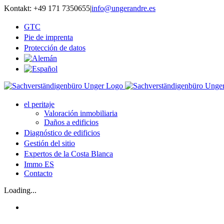
Skip
Kontakt: +49 171 7350655
|
info@ungerandre.es
to
content
GTC
Pie de imprenta
Protección de datos
el peritaje
Valoración inmobiliaria
Daños a edificios
Diagnóstico de edificios
Gestión del sitio
Expertos de la Costa Blanca
Immo ES
Contacto
Loading...